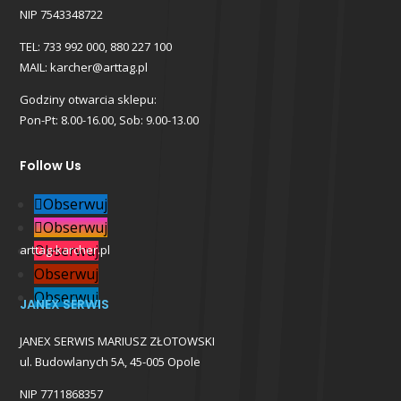
NIP 7543348722
TEL: 733 992 000, 880 227 100
MAIL: karcher@arttag.pl
Godziny otwarcia sklepu:
Pon-Pt: 8.00-16.00, Sob: 9.00-13.00
Follow Us
Obserwuj
Obserwuj
Obserwuj
arttag-karcher.pl
Obserwuj
Obserwuj
JANEX SERWIS
JANEX SERWIS MARIUSZ ZŁOTOWSKI
ul. Budowlanych 5A, 45-005 Opole
NIP 7711868357