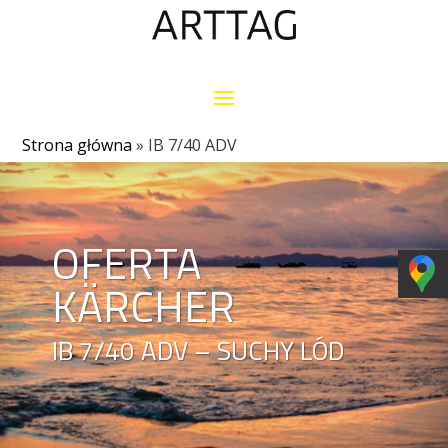
Strona główna
»
IB 7/40 ADV
OFERTA
KÄRCHER
IB 7/40 ADV – SUCHY LÓD