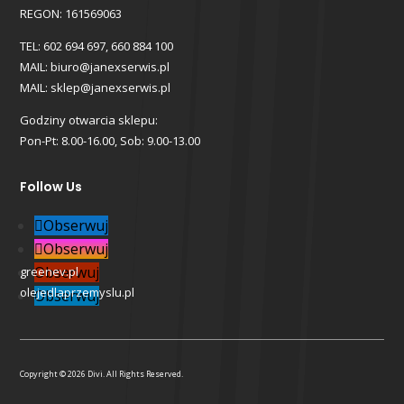
REGON: 161569063
TEL: 602 694 697, 660 884 100
MAIL: biuro@janexserwis.pl
MAIL: sklep@janexserwis.pl
Godziny otwarcia sklepu:
Pon-Pt: 8.00-16.00, Sob: 9.00-13.00
Follow Us
Obserwuj
Obserwuj
Obserwuj
greenev.pl
olejedlaprzemyslu.pl
Obserwuj
Copyright © 2026 Divi. All Rights Reserved.